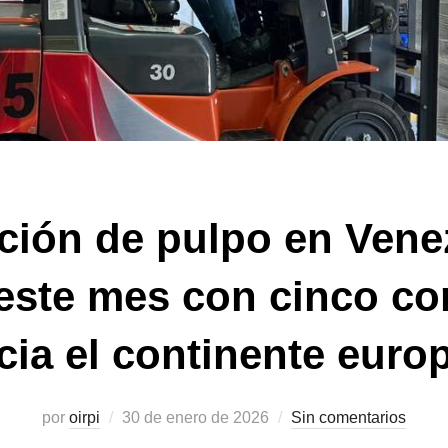
ción de pulpo en Vene
este mes con cinco c
cia el continente euro
Publicado
por
oirpi
30 de enero de 2026
Sin comentarios
el