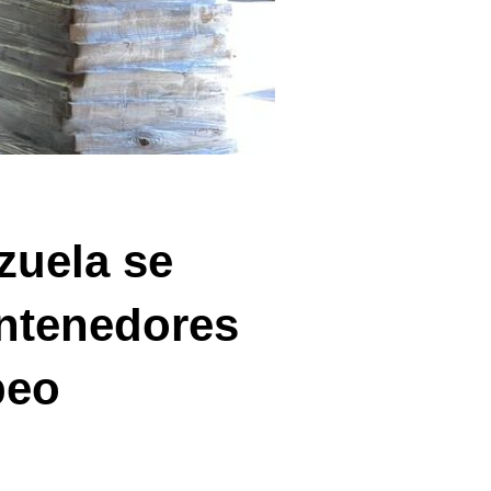
zuela se
ontenedores
peo