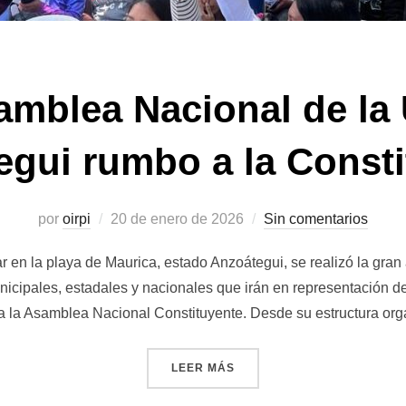
amblea Nacional de la
egui rumbo a la Consti
Publicado
por
oirpi
20 de enero de 2026
Sin comentarios
el
r en la playa de Maurica, estado Anzoátegui, se realizó la gr
unicipales, estadales y nacionales que irán en representación 
a la Asamblea Nacional Constituyente. Desde su estructura org
«GRAN ASAMBLEA NACIONA
LEER MÁS