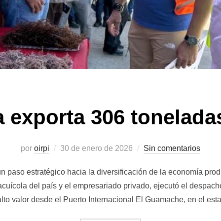
 exporta 306 tonelada
Publicado
por
oirpi
30 de enero de 2026
Sin comentarios
el
 paso estratégico hacia la diversificación de la economía prod
 acuícola del país y el empresariado privado, ejecutó el despac
lto valor desde el Puerto Internacional El Guamache, en el e