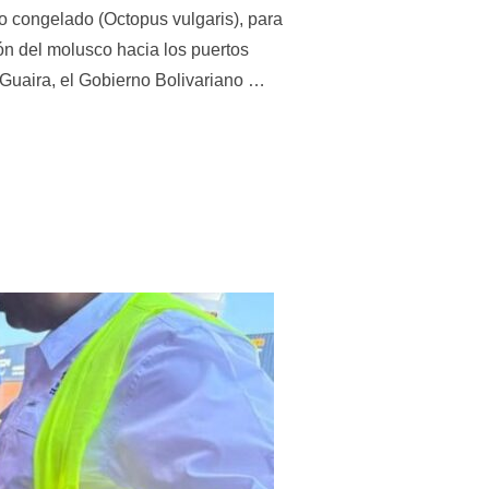
o congelado (Octopus vulgaris), para
ón del molusco hacia los puertos
 Guaira, el Gobierno Bolivariano …
EN VENEZUELA SE CONSOLIDA ESTE MES CON CINCO CONTENED