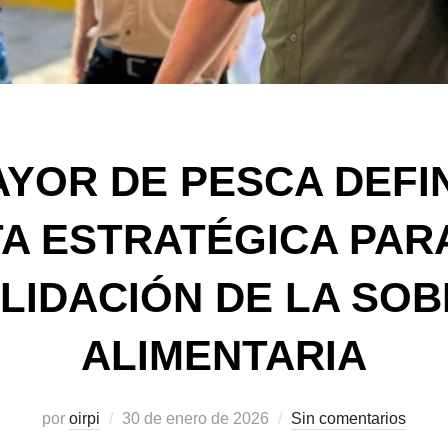
YOR DE PESCA DEFI
A ESTRATÉGICA PAR
LIDACIÓN DE LA SOB
ALIMENTARIA
Publicado
por
oirpi
30 de enero de 2026
Sin comentarios
el