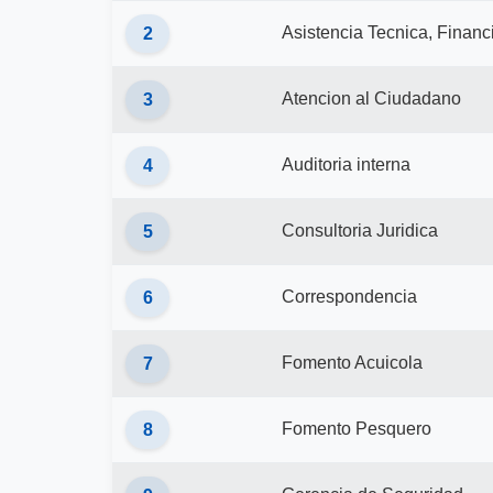
Asistencia Tecnica, Financ
2
Atencion al Ciudadano
3
Auditoria interna
4
Consultoria Juridica
5
Correspondencia
6
Fomento Acuicola
7
Fomento Pesquero
8