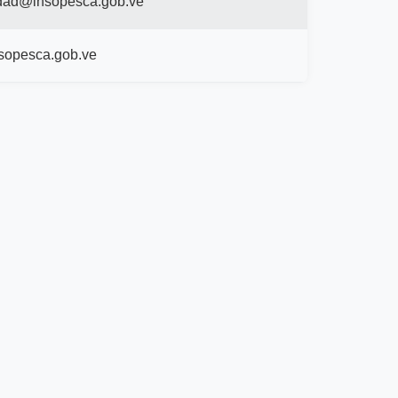
dad@insopesca.gob.ve
opesca.gob.ve