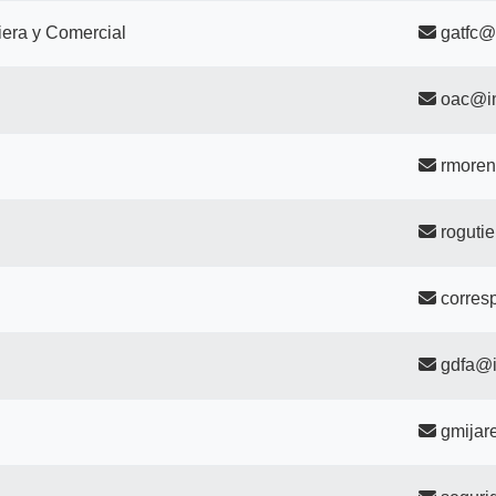
iera y Comercial
gatfc@
oac@in
rmoren
roguti
corres
gdfa@i
gmijar