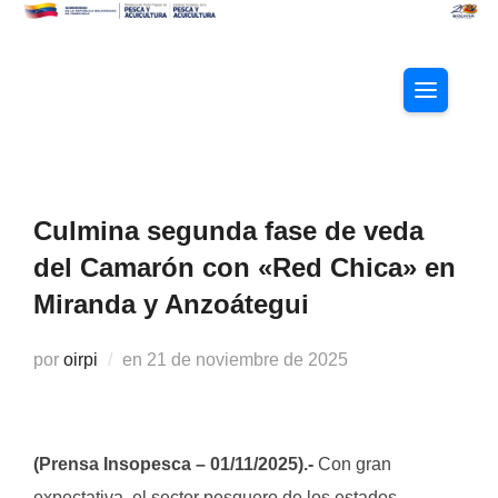
Saltar
al
contenido
ALTERNAR
Culmina segunda fase de veda
del Camarón con «Red Chica» en
Miranda y Anzoátegui
Publicado
por
oirpi
en
21 de noviembre de 2025
el
(Prensa Insopesca – 01/11/2025).-
Con gran
expectativa, el sector pesquero de los estados