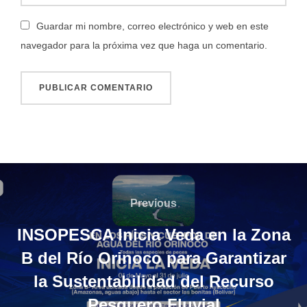
Guardar mi nombre, correo electrónico y web en este
navegador para la próxima vez que haga un comentario.
Navegación
de
Previous
Previous
entradas
INSOPESCA Inicia Veda en la Zona
B del Río Orinoco para Garantizar
la Sustentabilidad del Recurso
Pesquero Fluvial