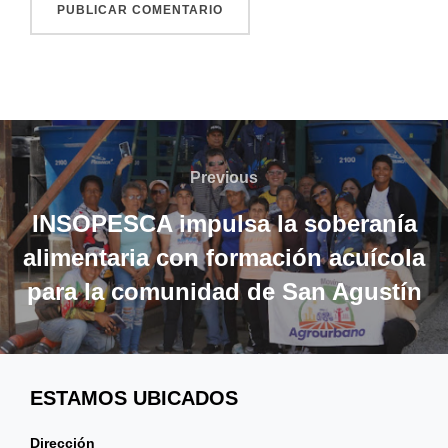
Navegación
de
Previous
Previous
entradas
INSOPESCA impulsa la soberanía
alimentaria con formación acuícola
para la comunidad de San Agustín
ESTAMOS UBICADOS
Dirección