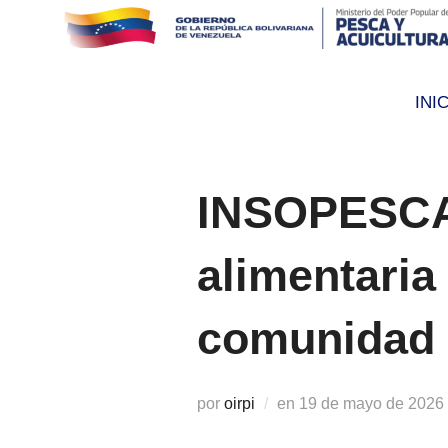
Saltar
al
contenido
INI
INSOPESCA 
alimentaria
comunidad 
Publicado
por
oirpi
en
19 de mayo de 2026
el